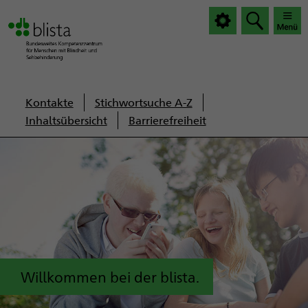
|
|
Haup
Haup
öffnen
schlie
Servicenavigation
Kontakte
Stichwortsuche A-Z
Inhaltsübersicht
Barrierefreiheit
Willkommen bei der blista.