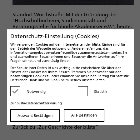
Standort Wörthstraße: Mit der Gründung der
"Hochschulbücherei, Studienanstalt und
Beratungsstelle für blinde Akademiker e.V.", heute:
Deutsche Blindenstudienanstalt e.V. (blista), wurde
Datenschutz-Einstellung (Cookies)
in Deutschland erstmals höhere Bildung für blinde
Menschen möglich.
Wir verwenden Cookies auf den Internetseiten der blista. Einige sind für
den Betrieb der Webseite notwendig. Andere helfen uns, das
Informationsangebot benutzerfreundlich zusammenzustellen, sodass Sie
und alle weiteren Besucherinnen und Besucher die Antworten auf ihre
Fragen schnell und zuverlässig finden.
Bild 3 von 8
Der Schutz Ihrer Daten ist uns wichtig, bitte entscheiden Sie über den
Einsatz der Cookies bei Ihrem Besuch. Stimmen Sie entweder nur den
Vorheriges Bild
Nächstes Bild
notwendigen Cookies zu oder erlauben Sie uns einen Beitrag zur Statistik.
Herzlichen Dank und viel Spaß beim Besuch unserer Seiten.
Notwendig
Statistik
Kategorie deaktivieren
Kategorie aktivieren
Zur blista-Datenschutzerklärung
Auswahl Bestätigen
Alle Bestätigen
Zurück zu „Zur Geschichte der blista“