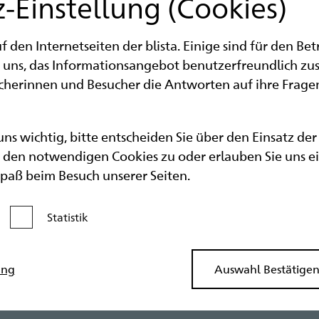
-Einstellung (Cookies)
Bild 3 von 21
den Internetseiten der blista. Einige sind für den Be
 uns, das Informationsangebot benutzerfreundlich zu
ucherinnen und Besucher die Antworten auf ihre Fragen
 uns wichtig, bitte entscheiden Sie über den Einsatz de
den notwendigen Cookies zu oder erlauben Sie uns eine
Spaß beim Besuch unserer Seiten.
Statistik
Kategorie aktivieren
ung
Auswahl Bestätige