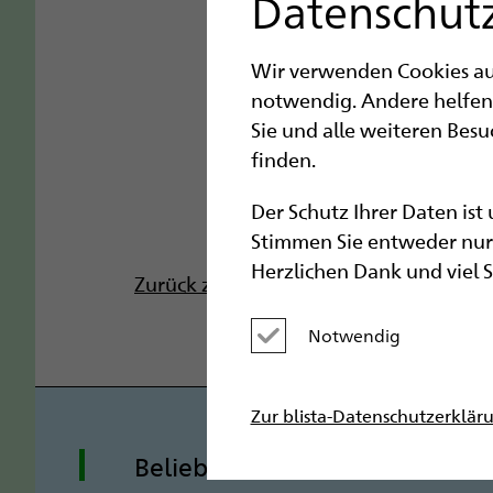
Datenschutz
Vorheriges Bild
Wir verwenden Cookies auf 
notwendig. Andere helfen
Sie und alle weiteren Bes
finden.
Der Schutz Ihrer Daten ist
Stimmen Sie entweder nur 
Herzlichen Dank und viel 
Zurück zu „Montessori-Schule“
Notwendig
Kategorie deaktivieren
Zur blista-Datenschutzerklär
Beliebte Seiten