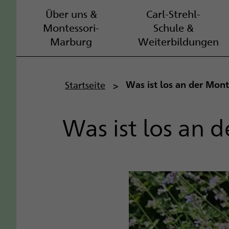
Über uns &
Carl-Strehl-
Montessori-
Schule &
Marburg
Weiterbildungen
P
Startseite
Was ist los an der Mon
f
Was ist los an 
a
d
n
a
v