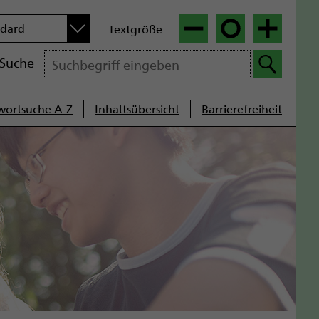
n
ndard
Textgröße
|
|
Suche
wortsuche A-Z
Inhaltsübersicht
Barrierefreiheit
cenavigation