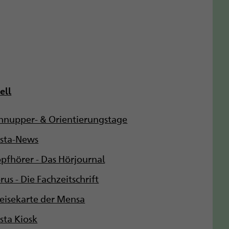
ell
hnupper- & Orientierungstage
ista-News
pfhörer - Das Hörjournal
rus - Die Fachzeitschrift
eisekarte der Mensa
ista Kiosk