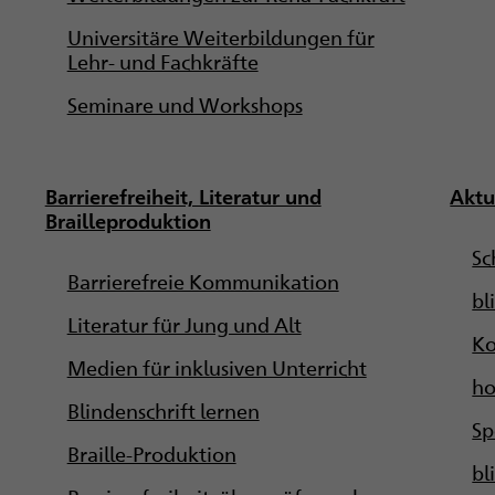
Universitäre Weiterbildungen für
Lehr- und Fachkräfte
Seminare und Workshops
Barrierefreiheit, Literatur und
Aktu
Brailleproduktion
Sc
Barrierefreie Kommunikation
bl
Literatur für Jung und Alt
Ko
Medien für inklusiven Unterricht
ho
Blindenschrift lernen
Sp
Braille-Produktion
bl