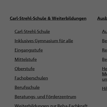
Carl-Strehl-Schule & Weiterbildungen
Ausb
Carl-Strehl-Schule
Au
Inklusives Gymnasium für alle
Be
Eingangsstufe
Re
Mittelstufe
Be
Oberstufe
He
Me
Fachoberschulen
un
Berufsschule
Hi
Beratungs- und Förderzentrum
Weiterbildungen zur Reha-Fachkraft