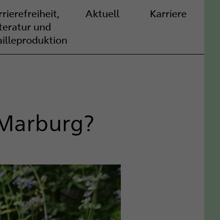
rierefreiheit,
Aktuell
Karriere
iteratur und
ailleproduktion
 Marburg?