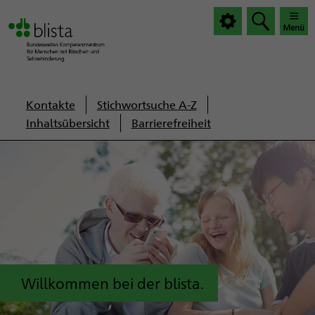
|
|
Haup
Haup
öffnen
schlie
Servicenavigation
Kontakte
Stichwortsuche A-Z
Inhaltsübersicht
Barrierefreiheit
Willkommen bei der blista.