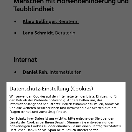
Menschen mit Hörsehbehinderung und
Taubblindheit
Klara Bellinger
, Beraterin
Lena Schmidt
, Beraterin
Internat
Daniel Reh
, Internatsleiter
Datenschutz-Einstellung (Cookies)
Wir verwenden Cookies auf den Internetseiten der blista. Einige sind für
Montessori Marburg
den Betrieb der Webseite notwendig. Andere helfen uns, das
Informationsangebot benutzerfreundlich zusammenzustellen, sodass Sie
und alle weiteren Besucherinnen und Besucher die Antworten auf ihre
Ayse Preis,
Leiterin Montessori-Kinderhaus
Fragen schnell und zuverlässig finden.
Der Schutz Ihrer Daten ist uns wichtig, bitte entscheiden Sie über den
Melanie Grzimbke
, Leiterin Montessori-Schule
Einsatz der Cookies bei Ihrem Besuch. Stimmen Sie entweder nur den
notwendigen Cookies zu oder erlauben Sie uns einen Beitrag zur Statistik.
Herzlichen Dank und viel Spaß beim Besuch unserer Seiten.