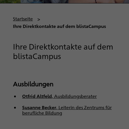
P
Startseite
f
Ihre Direktkontakte auf dem blistaCampus
a
d
Ihre Direktkontakte auf dem
n
blistaCampus
a
v
i
g
Ausbildungen
a
t
Otfrid Altfeld
, Ausbildungsberater
i
o
Susanne Becker
, Leiterin des Zentrums für
berufliche Bildung
n